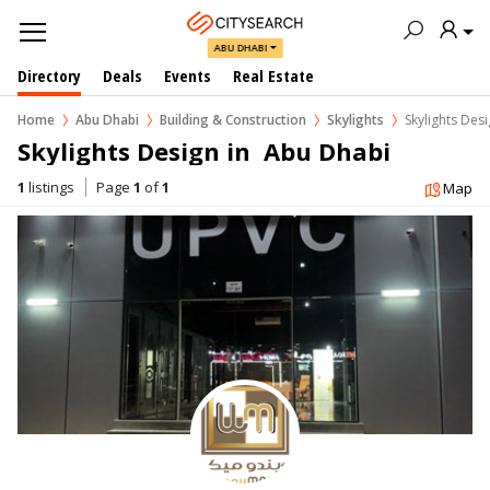
ABU DHABI
Directory
Deals
Events
Real Estate
Home
Abu Dhabi
Building & Construction
Skylights
Skylights Des
Skylights Design in  Abu Dhabi
1
listings
Page
1
of
1
Map